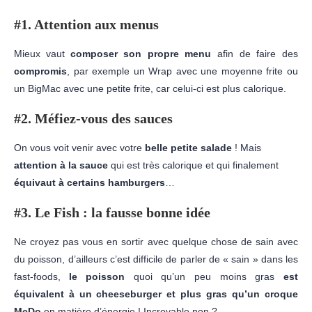
#1. Attention aux menus
Mieux vaut
composer son propre menu
afin de faire des
compromis
, par exemple un Wrap avec une moyenne frite ou
un BigMac avec une petite frite, car celui-ci est plus calorique.
#2. Méfiez-vous des sauces
On vous voit venir avec votre
belle petite salade
! Mais
attention à la sauce
qui est très calorique et qui finalement
équivaut à certains hamburgers
…
#3. Le Fish : la fausse bonne idée
Ne croyez pas vous en sortir avec quelque chose de sain avec
du poisson, d’ailleurs c’est difficile de parler de « sain » dans les
fast-foods,
le poisson
quoi qu’un peu moins gras
est
équivalent à un cheeseburger et
plus gras qu’un croque
McDo
en matière d’énergie ! Incroyable non ?