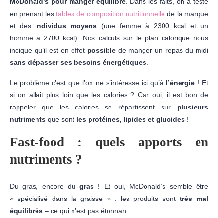
McDonald’s pour manger équilibré
. Dans les faits, on a testé
en prenant les
tables de composition nutritionnelle
de la marque
et des
individus moyens
(une femme à 2300 kcal et un
homme à 2700 kcal). Nos calculs sur le plan calorique nous
indique qu’il est en effet
possible
de manger un repas du midi
sans dépasser ses besoins énergétiques
.
Le problème c’est que l’on ne s’intéresse ici qu’à
l’énergie
! Et
si on allait plus loin que les calories ? Car oui, il est bon de
rappeler que les calories se répartissent sur
plusieurs
nutriments
que sont
les protéines, lipides et glucides
!
Fast-food : quels apports en
nutriments ?
Du gras, encore du
gras
! Et oui, McDonald’s semble être
« spécialisé dans la graisse » : les produits sont
très mal
équilibrés
– ce qui n’est pas étonnant…