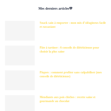
Mes derniers articles💛
Snack sain à emporter : mon mix d’oléagineux facile
et rassasiant
Pâte à tartiner : 6 conseils de diététicienne pour
choisir la plus saine
Pâques : comment profiter sans culpabiliser (mes
conseils de diététicienne)
Mendiants aux pois chiches : recette saine et
gourmande au chocolat