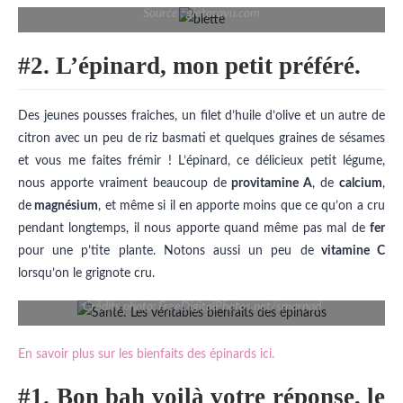
Source : gietaravu.com
#2. L’épinard, mon petit préféré.
Des jeunes pousses fraiches, un filet d’huile d’olive et un autre de
citron avec un peu de riz basmati et quelques graines de sésames
et vous me faites frémir ! L’épinard, ce délicieux petit légume,
nous apporte vraiment beaucoup de
provitamine A
, de
calcium
,
de
magnésium
, et même si il en apporte moins que ce qu’on a cru
pendant longtemps, il nous apporte quand même pas mal de
fer
pour une p’tite plante. Notons aussi un peu de
vitamine C
lorsqu’on le grignote cru.
Crédits photo: FreeDigitalPhotos.net/smarnad
En savoir plus sur les bienfaits des épinards ici.
#1. Bon bah voilà votre réponse, le