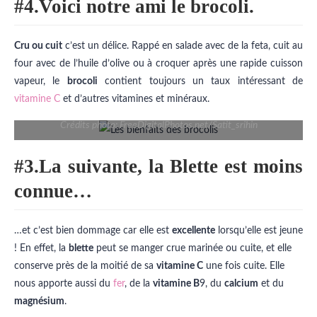
#4.Voici notre ami le brocoli.
Cru ou cuit
c’est un délice. Rappé en salade avec de la feta, cuit au
four avec de l’huile d’olive ou à croquer après une rapide cuisson
vapeur, le
brocoli
contient toujours un taux intéressant de
vitamine C
et d’autres vitamines et minéraux.
Crédits photo: FreeDigitalPhotos.net/Satit_srihin
#3.La suivante, la Blette est moins
connue…
…et c’est bien dommage car elle est
excellente
lorsqu’elle est jeune
! En effet, la
blette
peut se manger crue marinée ou cuite, et elle
conserve près de la moitié de sa
vitamine C
une fois cuite. Elle
nous apporte aussi du
fer
, de la
vitamine B
9, du
calcium
et du
magnésium
.