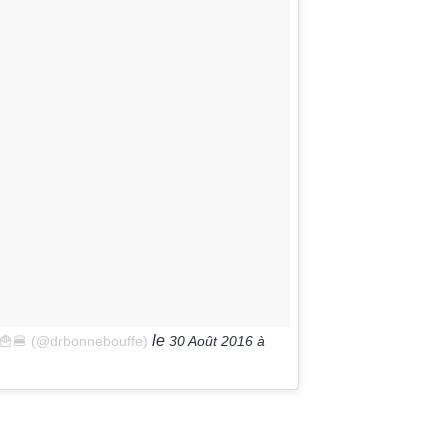
le
🍟🍔 (@drbonnebouffe)
30 Août 2016 à