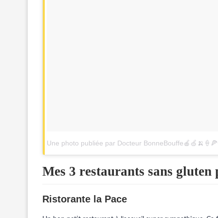
Une photo publiée par Docteur BonneBouffe🍎🍏🍌🍦
Mes 3 restaurants sans gluten 
Ristorante la Pace