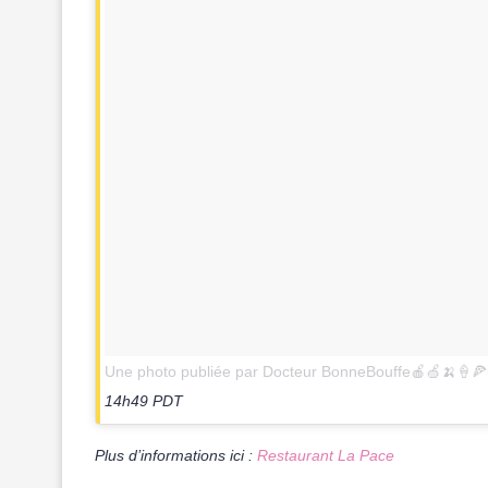
Une photo publiée par Docteur BonneBouffe🍎🍏🍌🍦
14h49 PDT
Plus d’informations ici :
Restaurant La Pace