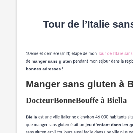
Tour de l’Italie sa
10ème et dernière (sniff) étape de mon
Tour de l’Italie san
manger sans gluten
de
pendant mon séjour dans la région
bonnes adresses
!
Manger sans gluten à B
DocteurBonneBouffe à Biella
Biella
est une ville italienne d’environ 46 000 habitants si
jeu d’enfant dans les g
que manger sans gluten était un
sans gluten est-il toujours aussi facile dans une ville plus 