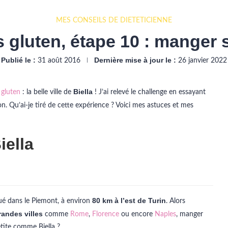
MES CONSEILS DE DIÉTÉTICIENNE
ns gluten, étape 10 : manger 
Publié le :
Dernière mise à jour le :
31 août 2016
26 janvier 2022
Biella
s gluten
: la belle ville de
! J’ai relevé le challenge en essayant
. Qu’ai-je tiré de cette expérience ? Voici mes astuces et mes
iella
80 km à l’est de Turin
tué dans le Piemont, à environ
. Alors
randes villes
comme
Rome
,
Florence
ou encore
Naples
, manger
petite comme Biella ?