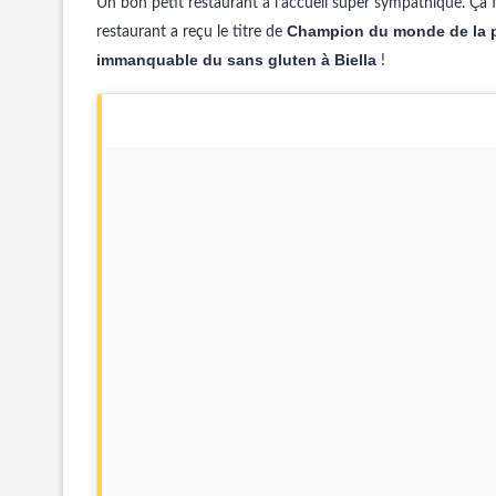
Un bon petit restaurant à l’accueil super sympathique. Ça fai
Champion du monde de la p
restaurant a reçu le titre de
immanquable du sans gluten à Biella
!