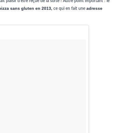
t plaisir d’être reçue de la sorte ! Autre point important : le
izza sans gluten en 2013,
adresse
ce qui en fait une