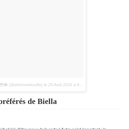
🍟🍔 (@drbonnebouffe)
le
29 Août 2016 à 9h22 PDT
préférés de Biella