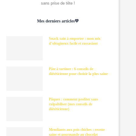
sans prise de tête !
Mes derniers articles💛
Snack sain à emporter : mon mix
d’oléagineux facile et rassasiant
Pâte à tartiner : 6 conseils de
diététicienne pour choisir la plus saine
Pâques : comment profiter sans
culpabiliser (mes conseils de
diététicienne)
Mendiants aux pois chiches : recette
saine et gourmande au chocolat