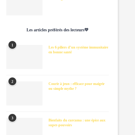
Les articles préférés des lecteurs💛
1
Les 6 piliers d’un système immunitaire
en bonne santé
2
Courir à jeun : efficace pour maigrir
ou simple mythe ?
3
Bienfaits du curcuma : une épice aux
super-pouvoirs