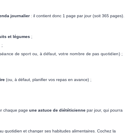
enda journalier
: il contient donc 1 page par jour (soit 365 pages).
uits et légumes
;
n
;
séance de sport ou, à défaut, votre nombre de pas quotidien) ;
ire
(ou, à défaut, planifier vos repas en avance) ;
sur chaque page
une astuce de diététicienne
par jour, qui pourra
au quotidien et changer ses habitudes alimentaires.
Cochez la