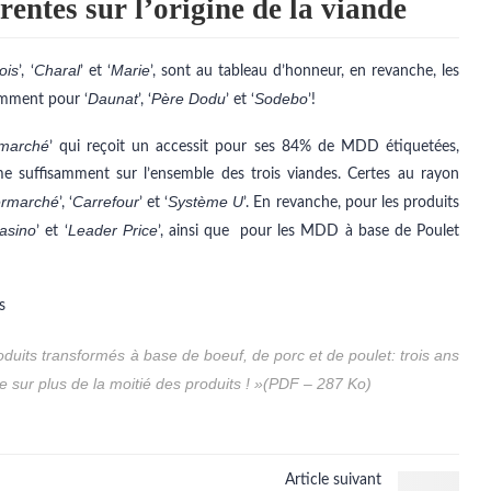
entes sur l’origine de la viande
ois
Charal
Marie
’, ‘
’ et ‘
’, sont au tableau d’honneur, en revanche, les
Daunat
Père Dodu
Sodebo
amment pour ‘
’, ‘
’ et ‘
’!
rmarché
’ qui reçoit un accessit pour ses 84% de MDD étiquetées,
me suffisamment sur l’ensemble des trois viandes. Certes au rayon
ermarché
Carrefour
Système U
’, ‘
’ et ‘
’. En revanche, pour les produits
asino
Leader Price
’ et ‘
’, ainsi que pour les MDD à base de Poulet
roduits transformés à base de boeuf, de porc et de poulet: trois ans
e sur plus de la moitié des produits ! »
(PDF – 287 Ko)
Article suivant