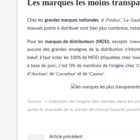
Les marques les moins transpar
Findus
Le Gaul
Chez les
grandes marques nationales
, si ‘
’, ‘
mauvais points à distribuer sont bien plus nombreux, not
Inte
Pour les
marques de distributeurs (MDD)
, excepté ‘
aucune des grandes enseignes de la distribution n’infor
Int
bœuf, il faut noter les 100% de MDD étiquetées chez ‘
C
à base de porc, c’est 0% de mentions de l’origine chez ‘
Auchan
Carrefour
Casino
d’’
’, de ‘
’ et de ‘
’.
Source :
« Indication de l’origine des viandes dans les p
après le scandale de la viande de cheval,l’opacité persist
Article précédent