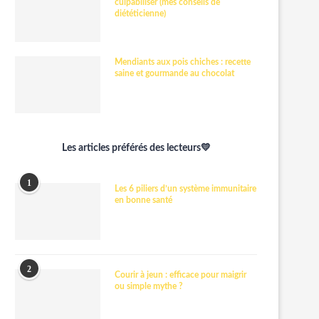
culpabiliser (mes conseils de
diététicienne)
Mendiants aux pois chiches : recette
saine et gourmande au chocolat
Les articles préférés des lecteurs💛
1
Les 6 piliers d’un système immunitaire
en bonne santé
2
Courir à jeun : efficace pour maigrir
ou simple mythe ?