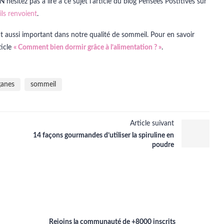
 N’hésitez pas à lire à ce sujet l’article du blog Pensées Postitives sur
ls renvoient
.
ut aussi important dans notre qualité de sommeil. Pour en savoir
ticle
« Comment bien dormir grâce à l’alimentation ? »
.
ganes
sommeil
Article suivant
14 façons gourmandes d’utiliser la spiruline en
poudre
Rejoins la communauté de +8000 inscrits