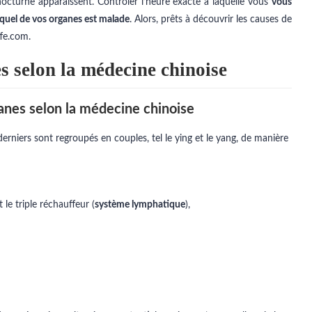
octurne apparaissent. Contrôler l’heure exacte à laquelle vous
vous
quel de vos organes est malade
. Alors, prêts à découvrir les causes de
fe.com.
s selon la médecine chinoise
ganes selon la médecine chinoise
erniers sont regroupés en couples, tel le ying et le yang, de manière
le triple réchauffeur (
système lymphatique
),