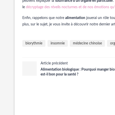
peuvent expliquer la
souffrance d’un organe en particulier
.
le
décryptage des réveils nocturnes et de nos émotions qu’i
Enfin, rappelons que notre
alimentation
jouerai un rôle to
plus, sur le sujet, je vous invite à découvrir notre dernier ar
biorythmie
insomnie
médecine chinoise
or
Article précédent
Alimentation biologique : Pourquoi manger bio
est-il bon pour la santé ?