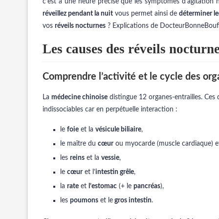
c’est à une heure précise que les symptômes d’agitation n
réveillez pendant la nuit
vous permet ainsi de
déterminer le
vos
réveils nocturnes
? Explications de DocteurBonneBouf
Les causes des réveils nocturne
Comprendre l’activité et le cycle des or
La
médecine chinoise
distingue 12 organes-entrailles. Ces d
indissociables car en perpétuelle interaction :
le
foie
et la
vésicule biliaire
,
le maître du
cœur
ou myocarde (muscle cardiaque) et 
les
reins
et la
vessie
,
le
cœur
et l’
intestin grêle
,
la
rate
et
l’estomac
(+ le
pancréas
),
les
poumons
et le
gros intestin
.