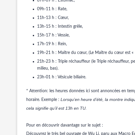
07h-09 h : Estomac,
09h-11 h : Rate,
11h-13 h : Cœur,
13h-15 h : Intestin grêle,
15h-17 h : Vessie,
17h-19 h : Rein,
19h-21 h : Maître du cœur, (Le Maître du cœur est « 
21h-23 h : Triple réchauffeur (le Triple réchauffeur, pe
milieu, bas).
23h-01 h : Vésicule biliaire.
* Attention: les heures données ici sont annoncées en temp
Lorsqu’en heure d’été, la montre indiqu
horaire. Exemple :
cela signifie qu’il est 13h en TU.
Pour en découvrir davantage sur le sujet :
Découvrez le très bel ouvrage de Wu Li, paru aux Macro E