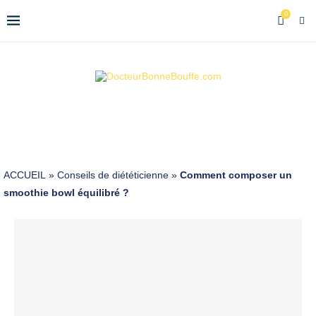
0
ACCUEIL
»
Conseils de diététicienne
»
Comment composer un
smoothie bowl équilibré ?