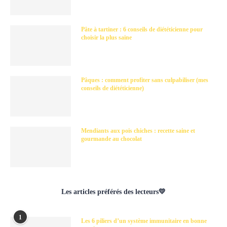
Pâte à tartiner : 6 conseils de diététicienne pour
choisir la plus saine
Pâques : comment profiter sans culpabiliser (mes
conseils de diététicienne)
Mendiants aux pois chiches : recette saine et
gourmande au chocolat
Les articles préférés des lecteurs💛
1
Les 6 piliers d’un système immunitaire en bonne