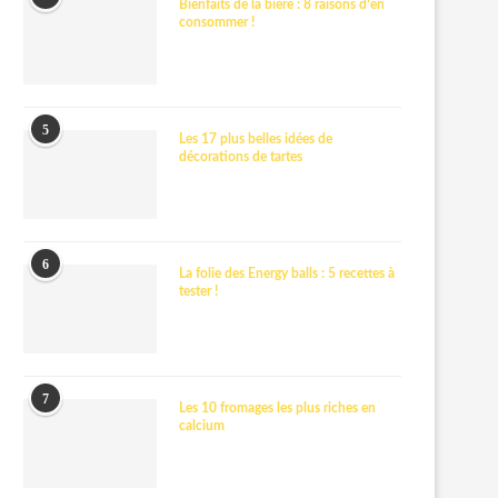
Bienfaits de la bière : 8 raisons d’en
consommer !
5
Les 17 plus belles idées de
décorations de tartes
6
La folie des Energy balls : 5 recettes à
tester !
7
Les 10 fromages les plus riches en
calcium