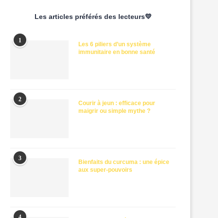
Les articles préférés des lecteurs💛
1
Les 6 piliers d’un système
immunitaire en bonne santé
2
Courir à jeun : efficace pour
maigrir ou simple mythe ?
3
Bienfaits du curcuma : une épice
aux super-pouvoirs
4