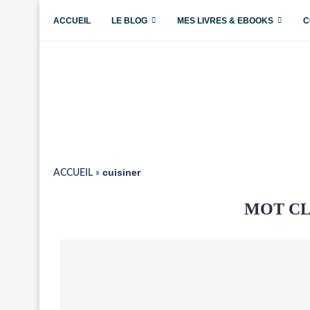
ACCUEIL
LE BLOG
MES LIVRES & EBOOKS
C
cuisiner
ACCUEIL
»
MOT CL