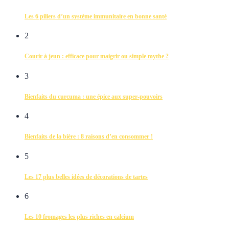
Les 6 piliers d’un système immunitaire en bonne santé
2
Courir à jeun : efficace pour maigrir ou simple mythe ?
3
Bienfaits du curcuma : une épice aux super-pouvoirs
4
Bienfaits de la bière : 8 raisons d’en consommer !
5
Les 17 plus belles idées de décorations de tartes
6
Les 10 fromages les plus riches en calcium