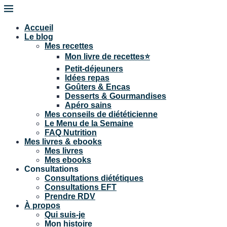
Accueil
Le blog
Mes recettes
Mon livre de recettes⭐
Petit-déjeuners
Idées repas
Goûters & Encas
Desserts & Gourmandises
Apéro sains
Mes conseils de diététicienne
Le Menu de la Semaine
FAQ Nutrition
Mes livres & ebooks
Mes livres
Mes ebooks
Consultations
Consultations diététiques
Consultations EFT
Prendre RDV
À propos
Qui suis-je
Mon histoire