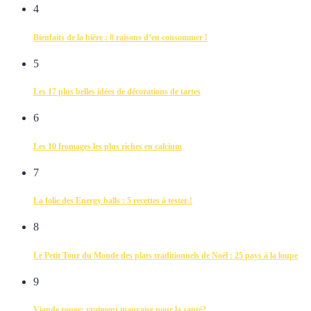
4
Bienfaits de la bière : 8 raisons d’en consommer !
5
Les 17 plus belles idées de décorations de tartes
6
Les 10 fromages les plus riches en calcium
7
La folie des Energy balls : 5 recettes à tester !
8
Le Petit Tour du Monde des plats traditionnels de Noël : 25 pays à la loupe
9
Viande rouge: vraiment mauvaise pour la santé?