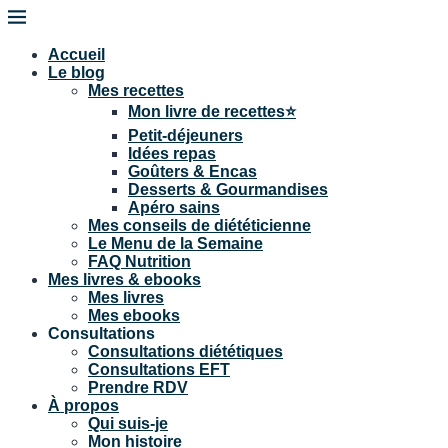
Accueil
Le blog
Mes recettes
Mon livre de recettes⭐
Petit-déjeuners
Idées repas
Goûters & Encas
Desserts & Gourmandises
Apéro sains
Mes conseils de diététicienne
Le Menu de la Semaine
FAQ Nutrition
Mes livres & ebooks
Mes livres
Mes ebooks
Consultations
Consultations diététiques
Consultations EFT
Prendre RDV
À propos
Qui suis-je
Mon histoire