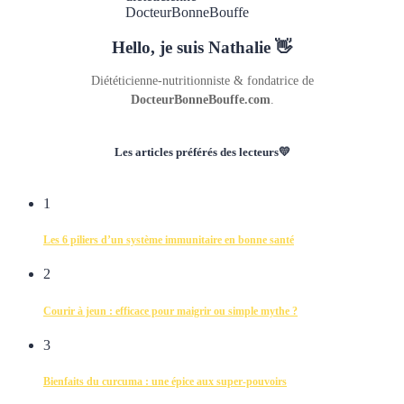
Hello, je suis Nathalie 👋
Diététicienne-nutritionniste & fondatrice de
DocteurBonneBouffe.com
.
Les articles préférés des lecteurs💛
1
Les 6 piliers d’un système immunitaire en bonne santé
2
Courir à jeun : efficace pour maigrir ou simple mythe ?
3
Bienfaits du curcuma : une épice aux super-pouvoirs