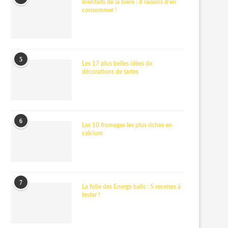
Bienfaits de la bière : 8 raisons d’en
consommer !
5
Les 17 plus belles idées de
décorations de tartes
6
Les 10 fromages les plus riches en
calcium
7
La folie des Energy balls : 5 recettes à
tester !