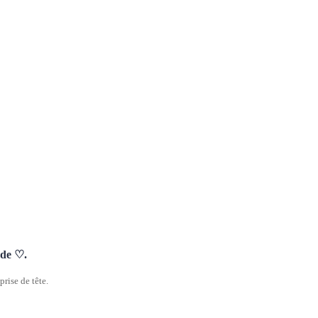
nde ♡.
rise de tête.