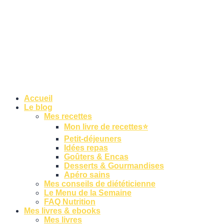
Accueil
Le blog
Mes recettes
Mon livre de recettes⭐
Petit-déjeuners
Idées repas
Goûters & Encas
Desserts & Gourmandises
Apéro sains
Mes conseils de diététicienne
Le Menu de la Semaine
FAQ Nutrition
Mes livres & ebooks
Mes livres