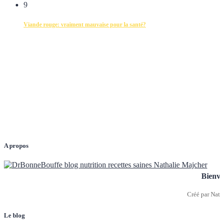
9
Viande rouge: vraiment mauvaise pour la santé?
A propos
Bienv
Créé par Nat
Le blog