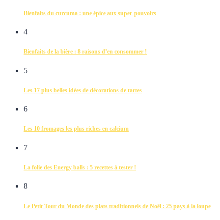
Bienfaits du curcuma : une épice aux super-pouvoirs
4
Bienfaits de la bière : 8 raisons d’en consommer !
5
Les 17 plus belles idées de décorations de tartes
6
Les 10 fromages les plus riches en calcium
7
La folie des Energy balls : 5 recettes à tester !
8
Le Petit Tour du Monde des plats traditionnels de Noël : 25 pays à la loupe