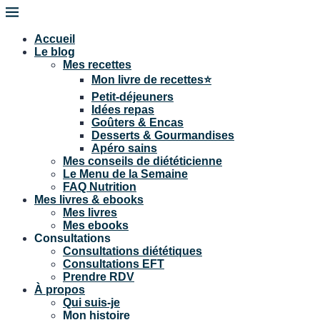
Accueil
Le blog
Mes recettes
Mon livre de recettes⭐
Petit-déjeuners
Idées repas
Goûters & Encas
Desserts & Gourmandises
Apéro sains
Mes conseils de diététicienne
Le Menu de la Semaine
FAQ Nutrition
Mes livres & ebooks
Mes livres
Mes ebooks
Consultations
Consultations diététiques
Consultations EFT
Prendre RDV
À propos
Qui suis-je
Mon histoire