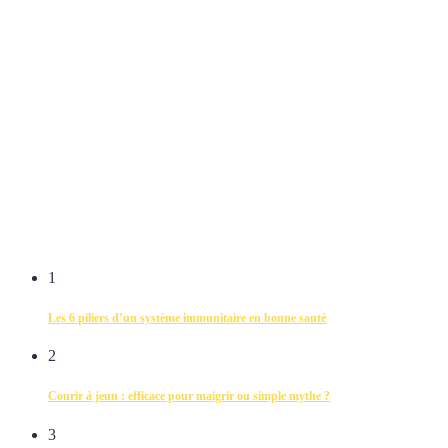
1
Les 6 piliers d’un système immunitaire en bonne santé
2
Courir à jeun : efficace pour maigrir ou simple mythe ?
3