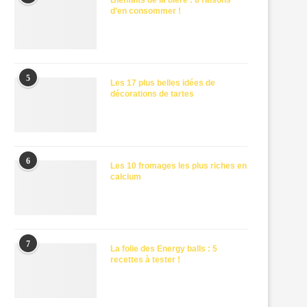
Bienfaits de la bière : 8 raisons
d’en consommer !
5
Les 17 plus belles idées de
décorations de tartes
6
Les 10 fromages les plus riches en
calcium
7
La folie des Energy balls : 5
recettes à tester !