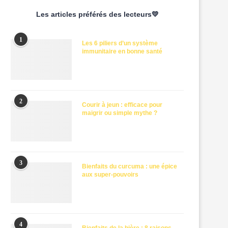
Les articles préférés des lecteurs💛
1
Les 6 piliers d’un système
immunitaire en bonne santé
2
Courir à jeun : efficace pour
maigrir ou simple mythe ?
3
Bienfaits du curcuma : une épice
aux super-pouvoirs
4