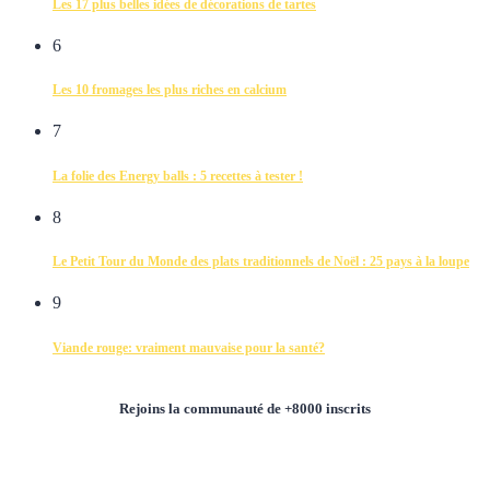
Les 17 plus belles idées de décorations de tartes
6
Les 10 fromages les plus riches en calcium
7
La folie des Energy balls : 5 recettes à tester !
8
Le Petit Tour du Monde des plats traditionnels de Noël : 25 pays à la loupe
9
Viande rouge: vraiment mauvaise pour la santé?
Rejoins la communauté de +8000 inscrits