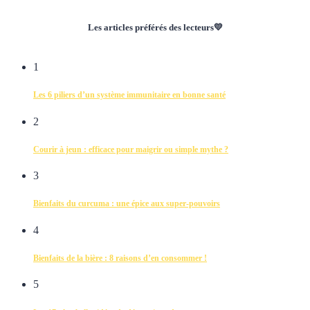
Les articles préférés des lecteurs💛
1
Les 6 piliers d’un système immunitaire en bonne santé
2
Courir à jeun : efficace pour maigrir ou simple mythe ?
3
Bienfaits du curcuma : une épice aux super-pouvoirs
4
Bienfaits de la bière : 8 raisons d’en consommer !
5