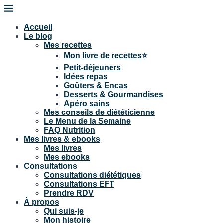
Accueil
Le blog
Mes recettes
Mon livre de recettes⭐
Petit-déjeuners
Idées repas
Goûters & Encas
Desserts & Gourmandises
Apéro sains
Mes conseils de diététicienne
Le Menu de la Semaine
FAQ Nutrition
Mes livres & ebooks
Mes livres
Mes ebooks
Consultations
Consultations diététiques
Consultations EFT
Prendre RDV
À propos
Qui suis-je
Mon histoire