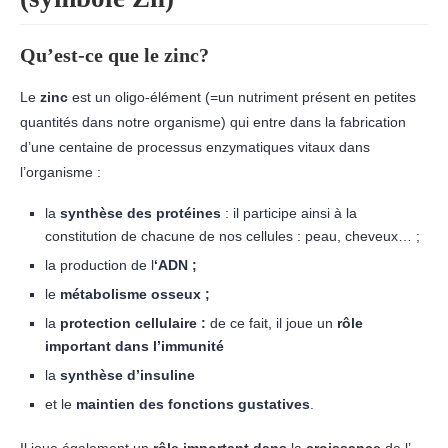
Qu’est-ce que le zinc?
Le
zinc
est un oligo-élément (=un nutriment présent en petites
quantités dans notre organisme) qui entre dans la fabrication
d’une centaine de processus enzymatiques vitaux dans
l’organisme :
la
synthèse des protéines
: il participe ainsi à la
constitution de chacune de nos cellules : peau, cheveux… ;
la production de l
‘ADN ;
le
métabolisme osseux ;
la
protection cellulaire :
de ce fait, il joue un
rôle
important dans l’immunité
la
synthèse d’insuline
et le
maintien des fonctions gustatives
.
Il joue également un
rôle important dans
la
croissance
de l’