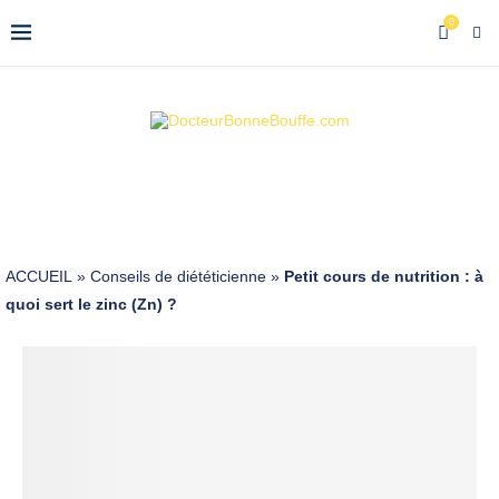
0
ACCUEIL
»
Conseils de diététicienne
»
Petit cours de nutrition : à
quoi sert le zinc (Zn) ?