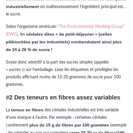
industriellement
où malheureusement l’ingrédient principal est…
le sucre.
Selon l’organisme américain
“The Environmental Working Group”
céréales dites « de petit-déjeuner » (celles
(EWG)
, les
plébiscitées par les industriels) contiendraient ainsi plus
de 24 à 26 % de sucre !
Soyez donc attentif à la part des sucres simples (appelés
« sucres ») sur l’emballage. Lisez les étiquettes et privilégiez les
produits affichant moins de 15-20 grammes de sucre pour 100
grammes.
#2 Des teneurs en fibres assez variables
teneur en fibres
La
des céréales industrielles est très variable
d’une marque à l’autre. Par exemple : certaines céréales
plus de 15 g de fibres par 100 grammes
contiennent
(exemple
entre 25-30 gr de fibres/100
: les céréales au son qui comptent