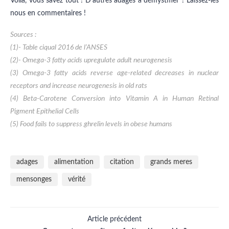
Voilà, vous savez tout ! D’autres adages à démystifier ? Laissez-les
nous en commentaires !
Sources :
(1)- Table ciqual 2016 de l’ANSES
(2)- Omega-3 fatty acids upregulate adult neurogenesis
(3) Omega-3 fatty acids reverse age-related decreases in nuclear
receptors and increase neurogenesis in old rats
(4) Beta-Carotene Conversion into Vitamin A in Human Retinal
Pigment Epithelial Cells
(5) Food fails to suppress ghrelin levels in obese humans
adages
alimentation
citation
grands meres
mensonges
vérité
Article précédent