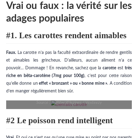
Vrai ou faux : la vérité sur les
adages populaires
#1. Les carottes rendent aimables
Faux.
La carotte n’a pas la faculté extraordinaire de rendre gentils
et aimables les grincheux. D’ailleurs, aucun aliment n’a ce
pouvoir… Dommage ! En revanche, sachez que la
carotte
est
très
riche en bêta-carotène (7mg pour 100g)
, c’est pour cette raison
qu’elle donne un
effet « bronzant » ou « bonne mine »
. A condition
d’en manger régulièrement bien sûr.
Source : Nightwolfdezines / Vexteezy
#2 Le poisson rend intelligent
Vrai.
Et oui ce n’est pas qu’une ruse mise au point par nos parents