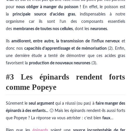
pour
nous obliger à manger du poisson !
En effet, le poisson est
la
principale source d’acides gras
, indispensables à notre
organisme car ils sont l’un des composants essentiels
des
membranes de toutes nos cellules
, dont les
neurones
.
Ils
améliorent, entre autre, la transmission de l’influx nerveux
et
donc nos
capacités d’apprentissage et de mémorisation
(2). Enfin,
une dernière étude a tenté de démontrer que ces acides gras
favorisent la
production de nouveaux neurones
(3).
#3 Les épinards rendent forts
comme Popeye
Sûrement le
seul argument
qui a réussi (ou pas) à
faire manger des
épinards à des enfants..
. 🙂 Mais les épinards rendent-ils aussi forts
que Popeye ? La réponse va vous attrister : c’est bien
faux
…
Bien que les
épinards
soient une
source incontestable de fer