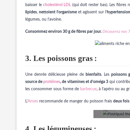
baisser le
cholestérol LDL
(qui doit rester bas). Les fibres 
lipides
,
nettoient l’organisme
et agissent sur l’
hypertension 
légumes, ou l’avoine.
Consommez environ 30 g de fibres par jour.
Découvrez nos 7 
3. Les poissons gras
:
Une denrée délicieuse pleine de
bienfaits
. Les
poissons g
source de
protéines
, de vitamines et d’oméga 3
qui contrib
les consommer sous forme de
barbecue
, à l’apéro ou au g
L’
Anses
recommande de manger du poisson frais
deux fois
Source: FREEPI
4. Les légumineuses
: