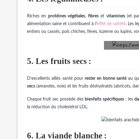
Riches en
protéines végétales
,
fibres
et
vitamines
(et pau
alimentation saine et contribuent à l’
effet de satiété
. Les l
entiers ou cassés, pois chiches, fèves, luzerne ou lupins, v
Source : www
5. Les fruits secs
:
D’excellents alliés santé pour
rester en bonne santé
au quo
secs
(amandes, noix) et les fruits déshydratés (abricots, dat
Chaque fruit sec possède des
bienfaits spécifiques
: les
da
la réduction du cholestérol LDL.
6. La viande blanche
: