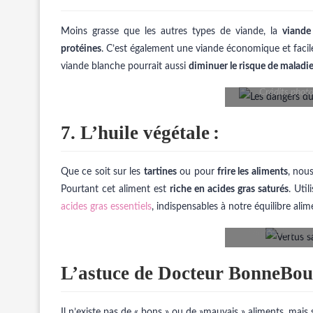
Moins grasse que les autres types de viande, la
viande
protéines
. C’est également une viande économique et facile
viande blanche pourrait aussi
diminuer le risque de maladie
Crédits photo
7. L’huile végétale
:
Que ce soit sur les
tartines
ou pour
frire les aliments
, nou
Pourtant cet aliment est
riche en acides gras saturés
. Uti
acides gras essentiels
, indispensables à notre équilibre al
Source : Docte
L’astuce de Docteur BonneBou
Il n’existe pas de « bons » ou de »mauvais » aliments, mai