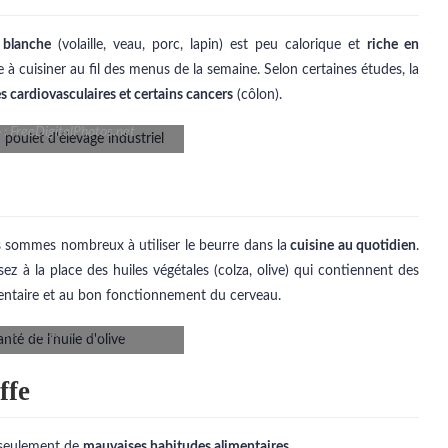
 blanche
(volaille, veau, porc, lapin) est peu calorique et
riche en
 à cuisiner au fil des menus de la semaine. Selon certaines études, la
s cardiovasculaires et certains cancers
(côlon).
 : FreeDigitalPhotos.net
s sommes nombreux à utiliser le beurre dans la
cuisine au quotidien
.
lisez à la place des huiles végétales (colza, olive) qui contiennent des
imentaire et au bon fonctionnement du cerveau.
urBonneBouffe.com/Freepik
ffe
s seulement de
mauvaises habitudes alimentaires
.