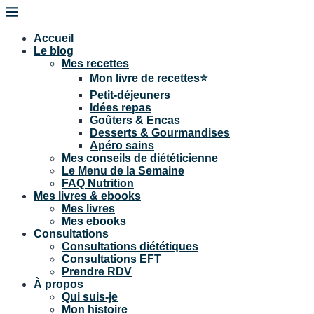
Accueil
Le blog
Mes recettes
Mon livre de recettes⭐
Petit-déjeuners
Idées repas
Goûters & Encas
Desserts & Gourmandises
Apéro sains
Mes conseils de diététicienne
Le Menu de la Semaine
FAQ Nutrition
Mes livres & ebooks
Mes livres
Mes ebooks
Consultations
Consultations diététiques
Consultations EFT
Prendre RDV
À propos
Qui suis-je
Mon histoire