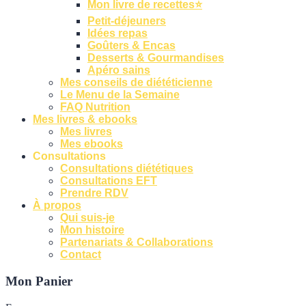
Mon livre de recettes⭐
Petit-déjeuners
Idées repas
Goûters & Encas
Desserts & Gourmandises
Apéro sains
Mes conseils de diététicienne
Le Menu de la Semaine
FAQ Nutrition
Mes livres & ebooks
Mes livres
Mes ebooks
Consultations
Consultations diététiques
Consultations EFT
Prendre RDV
À propos
Qui suis-je
Mon histoire
Partenariats & Collaborations
Contact
Mon Panier