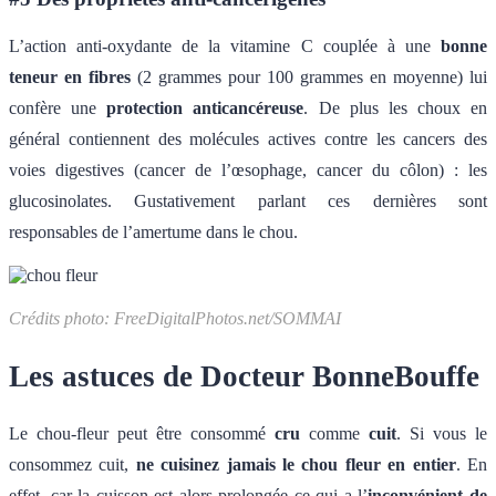
L’action anti-oxydante de la vitamine C couplée à une
bonne
teneur en fibres
(2 grammes pour 100 grammes en moyenne) lui
confère une
protection anticancéreuse
. De plus les choux en
général contiennent des molécules actives contre les cancers des
voies digestives (cancer de l’œsophage, cancer du côlon) : les
glucosinolates. Gustativement parlant ces dernières sont
responsables de l’amertume dans le chou.
Crédits photo: FreeDigitalPhotos.net/SOMMAI
Les astuces de Docteur BonneBouffe
Le chou-fleur peut être consommé
cru
comme
cuit
. Si vous le
consommez cuit,
ne cuisinez jamais le chou fleur en entier
. En
effet, car la cuisson est alors prolongée ce qui a l’
inconvénient de