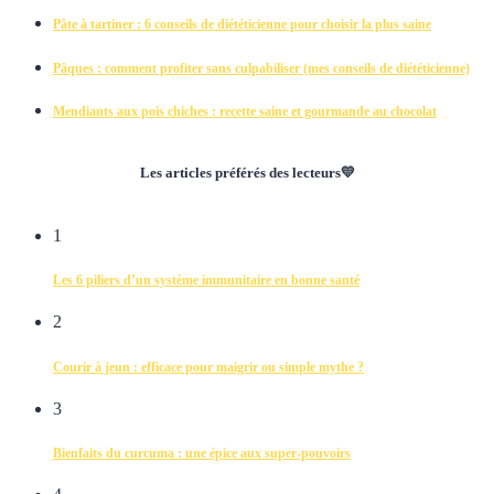
Pâte à tartiner : 6 conseils de diététicienne pour choisir la plus saine
Pâques : comment profiter sans culpabiliser (mes conseils de diététicienne)
Mendiants aux pois chiches : recette saine et gourmande au chocolat
Les articles préférés des lecteurs💛
1
Les 6 piliers d’un système immunitaire en bonne santé
2
Courir à jeun : efficace pour maigrir ou simple mythe ?
3
Bienfaits du curcuma : une épice aux super-pouvoirs