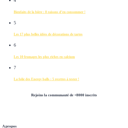
4
Bienfaits de la bière : 8 raisons d’en consommer !
5
Les 17 plus belles idées de décorations de tartes
6
Les 10 fromages les plus riches en calcium
7
La folie des Energy balls : 5 recettes à tester !
Rejoins la communauté de +8000 inscrits
A propos