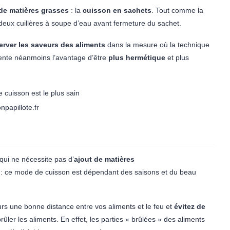
de matières grasses
: la
cuisson en sachets
. Tout comme la
à deux cuillères à soupe d’eau avant fermeture du sachet.
erver les saveurs des aliments
dans la mesure où la technique
sente néanmoins l’avantage d’être
plus hermétique
et plus
npapillote.fr
ui ne nécessite pas d’
ajout de matières
 : ce mode de cuisson est dépendant des saisons et du beau
rs une bonne distance entre vos aliments et le feu et
évitez de
brûler les aliments. En effet, les parties « brûlées » des aliments