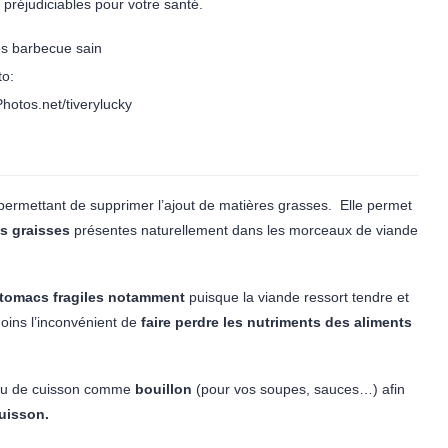
t préjudiciables pour votre santé.
to:
Photos.net/tiverylucky
permettant de supprimer l’ajout de matières grasses. Elle permet
s graisses
présentes naturellement dans les morceaux de viande
estomacs fragiles notamment
puisque la viande ressort tendre et
moins l’inconvénient de
faire perdre les nutriments des aliments
eau de cuisson comme
bouillon
(pour vos soupes, sauces…) afin
uisson.