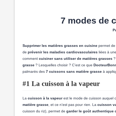
7 modes de c
Pu
Supprimer les matières grasses en cuisine
permet d
de
prévenir les maladies cardiovasculaires
liées à un
comment
cuisiner sans utiliser de matières grasses
? 
grasse
? Lesquelles choisir ? C’est ce que
DocteurBon
palmarès des
7 cuissons sans matière grasse
à appliq
#1 La cuisson à la vapeur
La
cuisson à la vapeur
est le mode de cuisson auquel o
matière grasse
, et ce n’est pas pour rien. La
cuisson v
cuisson du riz), permet de
garder le goût authentique d