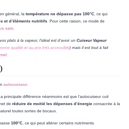
en général, la
température ne dépasse pas 100°C
, ce qui
et d’éléments nutritifs
. Pour cette raison, ce mode de
us sain
.
os plats à la vapeur, l’idéal est d’avoir un
Cuiseur Vapeur
nne qualité et au prix très accessible
)
mais il est tout à fait
rsel
.
)
un
autocuiseur
.
La principale différence néanmoins est que l’autocuiseur cuit
met de
réduire de moitié les dépenses d’énergie
consacrée à la
aturel toutes sortes de bocaux.
passe
100°C
, ce qui peut altérer certains nutriments.