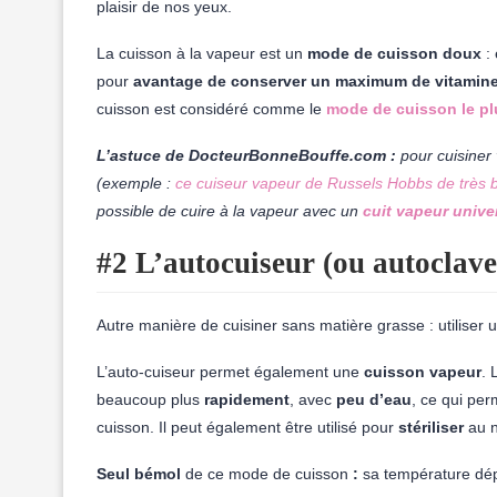
plaisir de nos yeux.
La cuisson à la vapeur est un
mode de cuisson doux
: 
pour
avantage de conserver un maximum de vitamines 
cuisson est considéré comme le
mode de cuisson le pl
L’astuce de DocteurBonneBouffe.com :
pour cuisiner v
(exemple :
ce cuiseur vapeur de Russels Hobbs de très bo
possible de cuire à la vapeur avec un
cuit vapeur unive
#2 L’autocuiseur (ou autoclave
Autre manière de cuisiner sans matière grasse : utiliser 
L’auto-cuiseur permet également une
cuisson vapeur
. 
beaucoup plus
rapidement
, avec
peu d’eau
, ce qui per
cuisson. Il peut également être utilisé pour
stériliser
au n
Seul bémol
de ce mode de cuisson
:
sa température dé