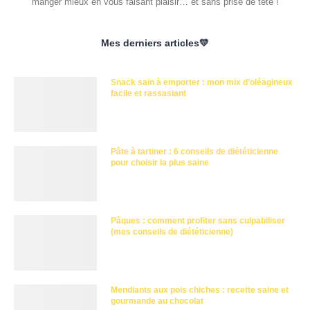
manger mieux en vous faisant plaisir… et sans prise de tête !
Mes derniers articles💛
Snack sain à emporter : mon mix d’oléagineux
facile et rassasiant
Pâte à tartiner : 6 conseils de diététicienne
pour choisir la plus saine
Pâques : comment profiter sans culpabiliser
(mes conseils de diététicienne)
Mendiants aux pois chiches : recette saine et
gourmande au chocolat