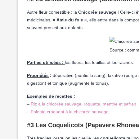
Autre fleur comestible : la
Chicorée sauvage
! Celle-ci 
médicinales.
« Amie du foie »
, elle entre dans la compo
souvent prescrit aux enfants.
Source : comm
Parties utilisées :
les fleurs, les feuilles et les racines.
Propriétés
:
dépurative (purifie le sang), laxative (purg
digestion) et tonique (augmente le tonus).
Exemples de recettes :
–
Riz à la chicorée sauvage, roquette, menthe et safran
–
Polenta croquant à la chicorée sauvage
#3 Les Coquelicots (Papavers Rhonea
Très fragiles lorsqu’on les cueille, les
coquelicots
qui p