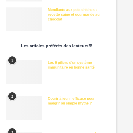
Mendiants aux pois chiches :
recette saine et gourmande au
chocolat
Les articles préférés des lecteurs💛
1
Les 6 piliers d’un système
immunitaire en bonne santé
2
Courir à jeun : efficace pour
maigrir ou simple mythe ?
3