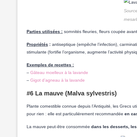
Source
mesarb
Parties utilisées :
somnités fleuries, fleurs coupée avan
Propriétés
:
antiseptique (empêche l’infection), carminati
stimulante (fortifie l’organisme, augmente l’activité physiq
Exemples de recettes :
–
Gâteau moelleux à la lavande
–
Gigot d’agneau à la lavande
#6 La mauve (Malva sylvestris)
Plante comestible connue depuis l’Antiquité, les Grecs uti
pour rien : elle est particulièrement recommandée
en cas
La mauve peut-être consommée
dans les desserts, les