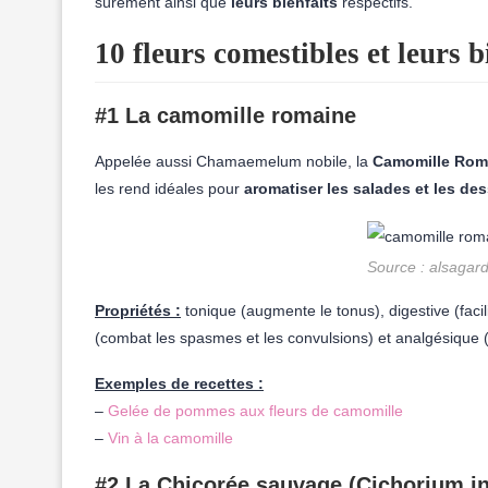
sûrement ainsi que
leurs bienfaits
respectifs.
10 fleurs comestibles et leurs b
#1 La camomille romaine
Appelée aussi Chamaemelum nobile, la
Camomille Rom
les rend idéales pour
aromatiser les salades et les des
Source : alsaga
Propriétés :
tonique (augmente le tonus), digestive (facil
(combat les spasmes et les convulsions) et analgésique (a
Exemples de recettes :
–
Gelée de pommes aux fleurs de camomille
–
Vin à la camomille
#2 La Chicorée sauvage (Cichorium i