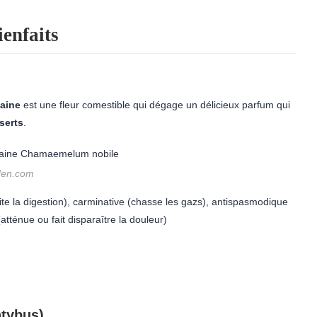
ienfaits
aine
est une fleur comestible qui dégage un délicieux parfum qui
serts
.
rden.com
ite la digestion), carminative (chasse les gazs), antispasmodique
tténue ou fait disparaître la douleur)
ntybus)