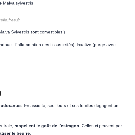
:
uelle.free.fr
s Malva Sylvestris sont comestibles.)
adoucit l’inflammation des tissus irrités), laxative (purge avec
)
s odorantes
. En assiette, ses fleurs et ses feuilles dégagent un
entrale,
rappellent le goût de l’estragon
. Celles-ci peuvent par
iser le beurre
.