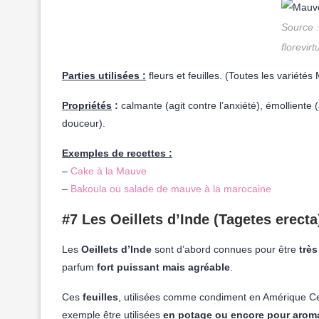
Source 
florevirt
Parties utilisées :
fleurs et feuilles. (Toutes les variété
Propriétés
:
calmante (agit contre l’anxiété), émolliente (
douceur).
Exemples de recettes :
–
Cake à la Mauve
–
Bakoula ou salade de mauve à la marocaine
#7 Les Oeillets d’Inde (Tagetes erecta
Les
Oeillets d’Inde
sont d’abord connues pour être
trè
parfum
fort puissant mais agréable
.
Ces
feuilles
, utilisées comme condiment en Amérique C
exemple être utilisées
en potage ou encore pour aromat