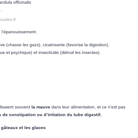
 :
ustes.fr
t l’épanouissement.
ve (chasse les gazs), cicatrisante (favorise la digestion),
ue et psychique) et insecticide (détruit les insectes).
lisaient souvent
la mauve
dans leur alimentation, et ce n’est pas
 de constipation ou d’irritation du tube digestif.
 gâteaux et les glaces
.