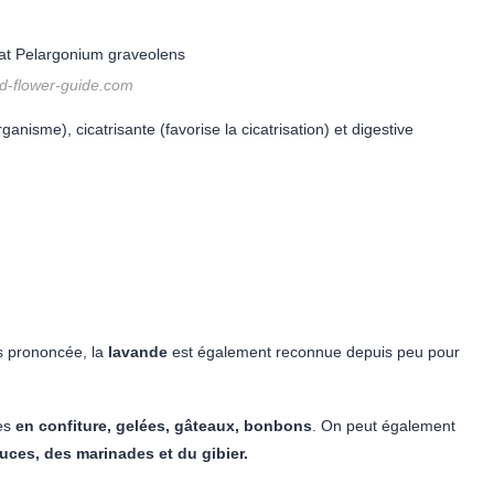
nd-flower-guide.com
ganisme), cicatrisante (favorise la cicatrisation) et digestive
ès prononcée, la
lavande
est également reconnue depuis peu pour
ées
en confiture, gelées, gâteaux, bonbons
. On peut également
auces, des marinades et du gibier.