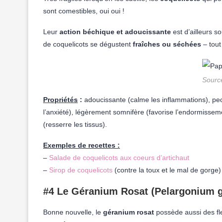
sont comestibles, oui oui !
Leur
action béchique et adoucissante
est d’ailleurs so
de coquelicots se dégustent
fraîches ou séchées
– tout
Source
Propriétés
:
adoucissante (calme les inflammations), pect
l’anxiété), légèrement somnifère (favorise l’endormisseme
(resserre les tissus).
Exemples de recettes :
–
Salade de coquelicots aux coeurs d’artichaut
–
Sirop de coquelicots
(contre la toux et le mal de gorge)
#4 Le Géranium Rosat (Pelargonium g
Bonne nouvelle, le
géranium rosat
possède aussi des fl