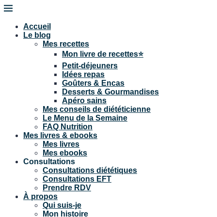
Accueil
Le blog
Mes recettes
Mon livre de recettes⭐
Petit-déjeuners
Idées repas
Goûters & Encas
Desserts & Gourmandises
Apéro sains
Mes conseils de diététicienne
Le Menu de la Semaine
FAQ Nutrition
Mes livres & ebooks
Mes livres
Mes ebooks
Consultations
Consultations diététiques
Consultations EFT
Prendre RDV
À propos
Qui suis-je
Mon histoire