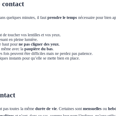
e contact
ans quelques minutes, il faut
prendre le temps
nécessaire pour bien app
 de toucher vos lentilles et vos yeux.
enant en pleine lumière.
e haut pour
ne pas cligner des yeux
.
 de même avec la
paupière du bas
.
s fois peuvent être difficiles mais ne perdez pas patience.
ques instants pour qu’elle se mette bien en place.
ontact
’ont pas toutes la même
durée de vie
. Certaines sont
mensuelles
ou
heb
nalières
et n’ont, dans ce cas, comme leur nom l’indique, qu’une utilis