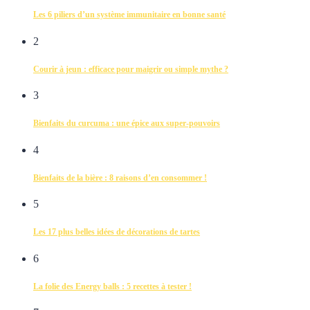
Les 6 piliers d’un système immunitaire en bonne santé
2
Courir à jeun : efficace pour maigrir ou simple mythe ?
3
Bienfaits du curcuma : une épice aux super-pouvoirs
4
Bienfaits de la bière : 8 raisons d’en consommer !
5
Les 17 plus belles idées de décorations de tartes
6
La folie des Energy balls : 5 recettes à tester !