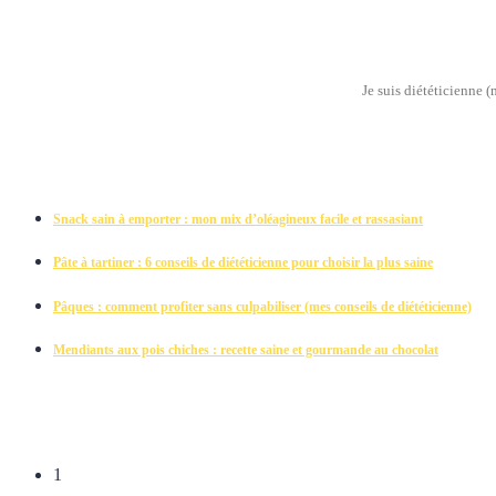
Je suis diététicienne 
Snack sain à emporter : mon mix d’oléagineux facile et rassasiant
Pâte à tartiner : 6 conseils de diététicienne pour choisir la plus saine
Pâques : comment profiter sans culpabiliser (mes conseils de diététicienne)
Mendiants aux pois chiches : recette saine et gourmande au chocolat
1