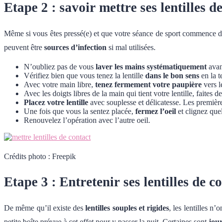
Etape 2 : savoir mettre ses lentilles d
Même si vous êtes pressé(e) et que votre séance de sport commence d
peuvent être
sources d’infection
si mal utilisées.
N’oubliez pas de vous
laver les mains systématiquement
avant
Vérifiez bien que vous tenez la lentille
dans le bon sens
en la t
Avec votre main libre,
tenez fermement votre paupière
vers l
Avec les doigts libres de la main qui tient votre lentille, faites
Placez votre lentille
avec souplesse et délicatesse. Les première
Une fois que vous la sentez placée,
fermez l’oeil
et clignez quel
Renouvelez l’opération avec l’autre oeil.
Crédits photo : Freepik
Etape 3 : Entretenir ses lentilles de c
De même qu’il existe des
lentilles souples et rigides
, les lentilles n
petite boîte prévue à cet effet pour y passer la nuit. Certaines sont
jour