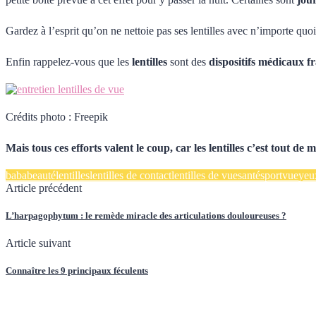
Gardez à l’esprit qu’on ne nettoie pas ses lentilles avec n’importe quoi
Enfin rappelez-vous que les
lentilles
sont des
dispositifs médicaux fr
Crédits photo : Freepik
Mais tous ces efforts valent le coup, car les lentilles c’est tout de
baba
beauté
lentilles
lentilles de contact
lentilles de vue
santé
sport
vue
yeu
Article précédent
L’harpagophytum : le remède miracle des articulations douloureuses ?
Article suivant
Connaître les 9 principaux féculents