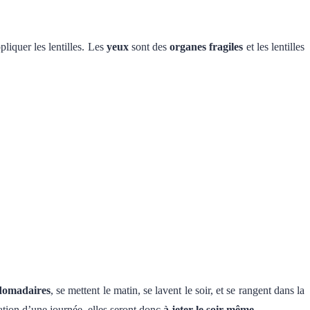
liquer les lentilles. Les
yeux
sont des
organes fragiles
et les lentilles
domadaires
, se mettent le matin, se lavent le soir, et se rangent dans la
ation d’une journée, elles seront donc
à jeter le soir même
.