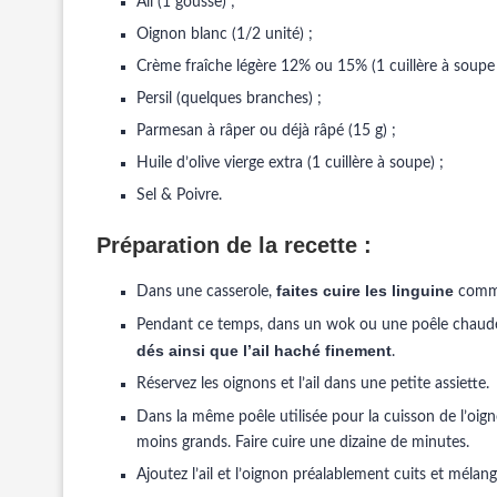
Ail (1 gousse) ;
Oignon blanc (1/2 unité) ;
Crème fraîche légère 12% ou 15% (1 cuillère à soupe p
Persil (quelques branches) ;
Parmesan à râper ou déjà râpé (15 g) ;
Huile d’olive vierge extra (1 cuillère à soupe) ;
Sel & Poivre.
Préparation de la recette :
faites cuire les linguine
Dans une casserole,
comme
Pendant ce temps, dans un wok ou une poêle chaude, 
dés ainsi que l’ail haché finement
.
Réservez les oignons et l’ail dans une petite assiette.
Dans la même poêle utilisée pour la cuisson de l’oigno
moins grands. Faire cuire une dizaine de minutes.
Ajoutez l’ail et l’oignon préalablement cuits et mélan