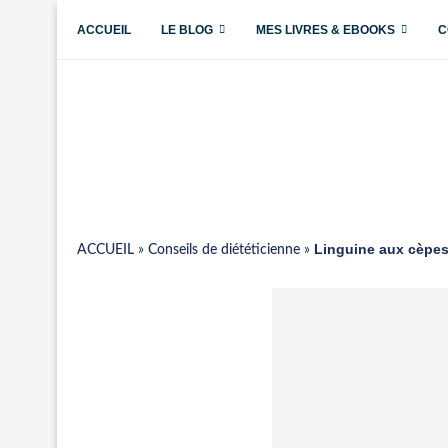
ACCUEIL
LE BLOG
MES LIVRES & EBOOKS
C
Linguine aux cèpes 
ACCUEIL
»
Conseils de diététicienne
»