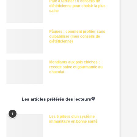
Pâte à tartiner : 6 conseils de
diététicienne pour choisir la plus
saine
Pâques : comment profiter sans
culpabiliser (mes conseils de
diététicienne)
Mendiants aux pois chiches :
recette saine et gourmande au
chocolat
Les articles préférés des lecteurs💛
1
Les 6 piliers d’un système
immunitaire en bonne santé