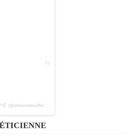
??✌. (@drbonnebouffe)
le
13 Déc. 2018 à 2 :41 PST
TÉTICIENNE