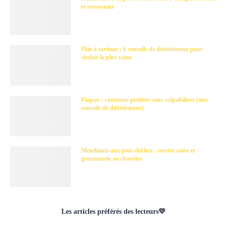
et rassasiant
Pâte à tartiner : 6 conseils de diététicienne pour
choisir la plus saine
Pâques : comment profiter sans culpabiliser (mes
conseils de diététicienne)
Mendiants aux pois chiches : recette saine et
gourmande au chocolat
Les articles préférés des lecteurs💛