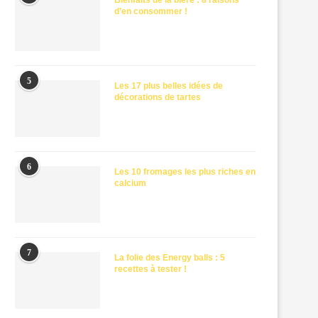
Bienfaits de la bière : 8 raisons
d’en consommer !
5
Les 17 plus belles idées de
décorations de tartes
6
Les 10 fromages les plus riches en
calcium
7
La folie des Energy balls : 5
recettes à tester !