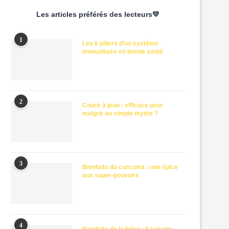
Les articles préférés des lecteurs💛
1
Les 6 piliers d’un système
immunitaire en bonne santé
2
Courir à jeun : efficace pour
maigrir ou simple mythe ?
3
Bienfaits du curcuma : une épice
aux super-pouvoirs
4