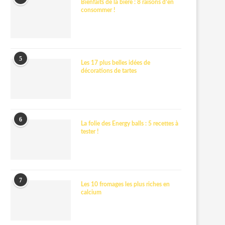
Bienfaits de la bière : 8 raisons d’en
consommer !
5
Les 17 plus belles idées de
décorations de tartes
6
La folie des Energy balls : 5 recettes à
tester !
7
Les 10 fromages les plus riches en
calcium