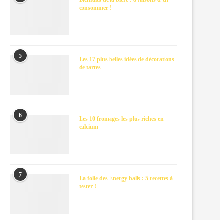
Bienfaits de la bière : 8 raisons d’en
consommer !
5
Les 17 plus belles idées de décorations
de tartes
6
Les 10 fromages les plus riches en
calcium
7
La folie des Energy balls : 5 recettes à
tester !