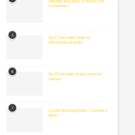
Bienfaits de la bière : 8 raisons d’en
consommer !
5
Les 17 plus belles idées de
décorations de tartes
6
Les 10 fromages les plus riches en
calcium
7
La folie des Energy balls : 5 recettes à
tester !