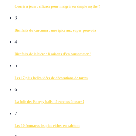
Courir à jeun : efficace pour maigrir ou simple mythe ?
3
Bienfaits du curcuma : une épice aux super-pouvoirs
4
Bienfaits de la bière : 8 raisons d’en consommer !
5
Les 17 plus belles idées de décorations de tartes
6
La folie des Energy balls : 5 recettes à tester !
7
Les 10 fromages les plus riches en calcium