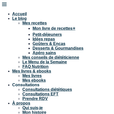
Accueil
Le blog
Mes recettes
Mon livre de recettes⭐
Petit-déjeuners
Idées repas
Goûters & Encas
Desserts & Gourmandises
Apéro sains
Mes conseils de diététicienne
Le Menu de la Semaine
FAQ Nutrition
Mes livres & ebooks
Mes livres
Mes ebooks
Consultations
Consultations diététiques
Consultations EFT
Prendre RDV
À propos
Qui suis-je
Mon histoire