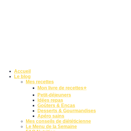
Accueil
Le blog
Mes recettes
Mon livre de recettes⭐
Petit-déjeuners
Idées repas
Goûters & Encas
Desserts & Gourmandises
Apéro sains
Mes conseils de diététicienne
Le Menu de la Semaine