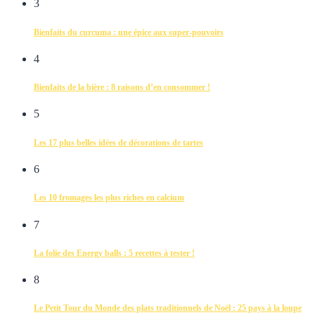
3
Bienfaits du curcuma : une épice aux super-pouvoirs
4
Bienfaits de la bière : 8 raisons d’en consommer !
5
Les 17 plus belles idées de décorations de tartes
6
Les 10 fromages les plus riches en calcium
7
La folie des Energy balls : 5 recettes à tester !
8
Le Petit Tour du Monde des plats traditionnels de Noël : 25 pays à la loupe