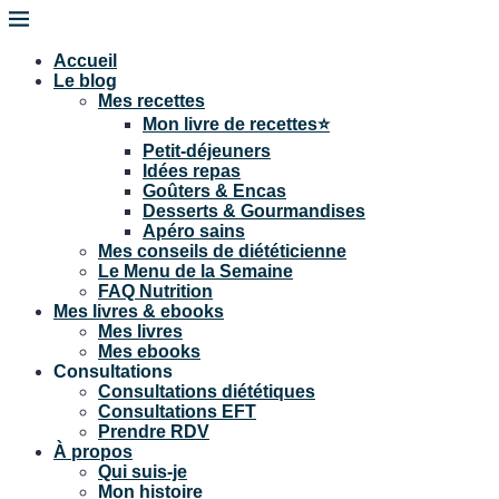
Accueil
Le blog
Mes recettes
Mon livre de recettes⭐
Petit-déjeuners
Idées repas
Goûters & Encas
Desserts & Gourmandises
Apéro sains
Mes conseils de diététicienne
Le Menu de la Semaine
FAQ Nutrition
Mes livres & ebooks
Mes livres
Mes ebooks
Consultations
Consultations diététiques
Consultations EFT
Prendre RDV
À propos
Qui suis-je
Mon histoire