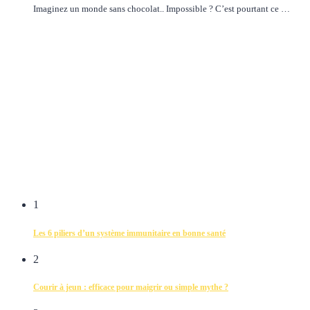
Imaginez un monde sans chocolat.. Impossible ? C’est pourtant ce …
1
Les 6 piliers d’un système immunitaire en bonne santé
2
Courir à jeun : efficace pour maigrir ou simple mythe ?