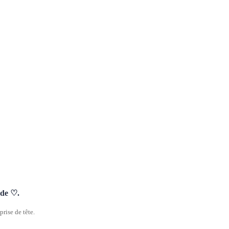
nde ♡.
rise de tête.