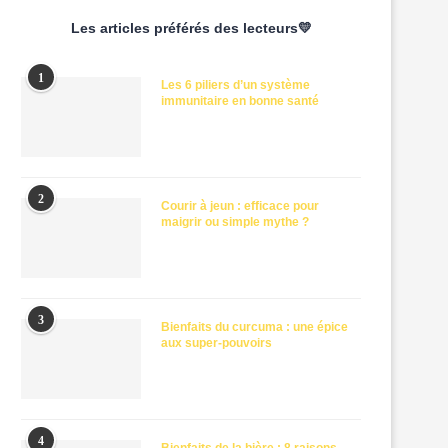
Les articles préférés des lecteurs💛
1
Les 6 piliers d’un système
immunitaire en bonne santé
2
Courir à jeun : efficace pour
maigrir ou simple mythe ?
3
Bienfaits du curcuma : une épice
aux super-pouvoirs
4