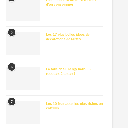
Bienfaits de la bière : 8 raisons
d’en consommer !
5
Les 17 plus belles idées de
décorations de tartes
6
La folie des Energy balls : 5
recettes à tester !
7
Les 10 fromages les plus riches en
calcium