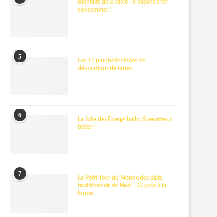
Bienfaits de la bière : 8 raisons d’en
consommer !
5
Les 17 plus belles idées de
décorations de tartes
6
La folie des Energy balls : 5 recettes à
tester !
7
Le Petit Tour du Monde des plats
traditionnels de Noël : 25 pays à la
loupe