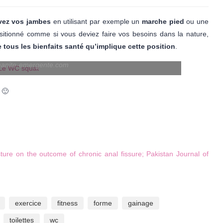
vez vos jambes
en utilisant par exemple un
marche pied
ou une
sitionné comme si vous deviez faire vos besoins dans la nature,
e tous les bienfaits santé qu’implique cette position
.
anite-emergente.com
 🙂
ture on the outcome of chronic anal fissure; Pakistan Journal of
exercice
fitness
forme
gainage
toilettes
wc