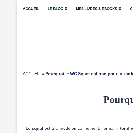
ACCUEIL
LE BLOG
MES LIVRES & EBOOKS
C
ACCUEIL
»
Pourquoi le WC Squat est bon pour la sant
Pourqu
Le
squat
est à la mode en ce moment: normal, il
tonifi