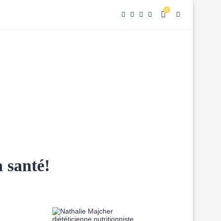
0
 santé!