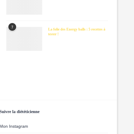
7
La folie des Energy balls : 5 recettes à
tester !
Suivre la diététicienne
Mon Instagram