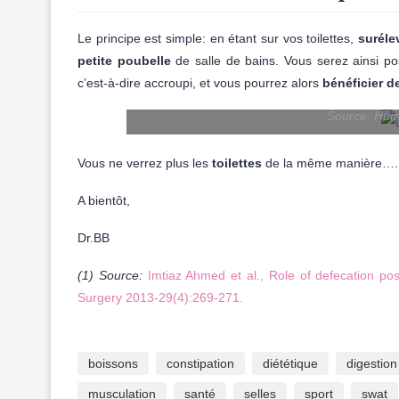
Le principe est simple: en étant sur vos toilettes,
suréle
petite poubelle
de salle de bains. Vous serez ainsi po
c’est-à-dire accroupi, et vous pourrez alors
bénéficier d
Source: Hum
Vous ne verrez plus les
toilettes
de la même manière….
A bientôt,
Dr.BB
(1) Source:
Imtiaz Ahmed et al., Role of defecation pos
Surgery 2013-29(4):269-271.
boissons
constipation
diététique
digestion
musculation
santé
selles
sport
swat