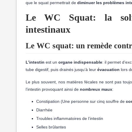
que le squat permettrait de
diminuer les problèmes int
Le WC Squat: la solu
intestinaux
Le WC squat: un remède contre
L’intestin
est un
organe indispensable
: il permet d’ex
tube digestif, puis drainés jusqu’à leur
évacuation
lors d
Le plus souvent, nos matières fécales ne sont pas toujo
l’intestin provoquant ainsi de
nombreux maux
:
Constipation (Une personne sur cinq souffre de
con
Diarrhée
Troubles inflammatoires de l’intestin
Selles brûlantes