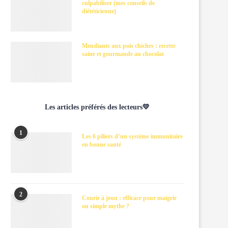
culpabiliser (mes conseils de
diététicienne)
Mendiants aux pois chiches : recette
saine et gourmande au chocolat
Les articles préférés des lecteurs💛
1
Les 6 piliers d’un système immunitaire
en bonne santé
2
Courir à jeun : efficace pour maigrir
ou simple mythe ?