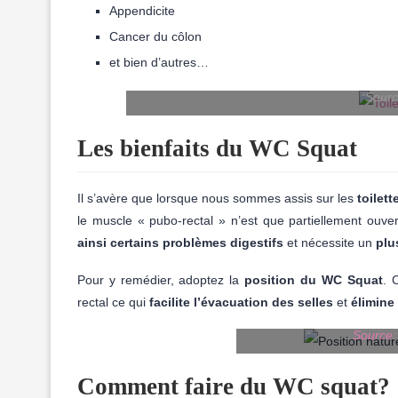
Appendicite
Cancer du côlon
et bien d’autres…
Sourc
Les bienfaits du WC Squat
Il s’avère que lorsque nous sommes assis sur les
toilett
le muscle « pubo-rectal » n’est que partiellement ouv
ainsi certains problèmes digestifs
et nécessite un
plu
Pour y remédier, adoptez la
position du WC Squat
. 
rectal ce qui
facilite l’évacuation des selles
et
élimine
Source:
Comment faire du WC squat?