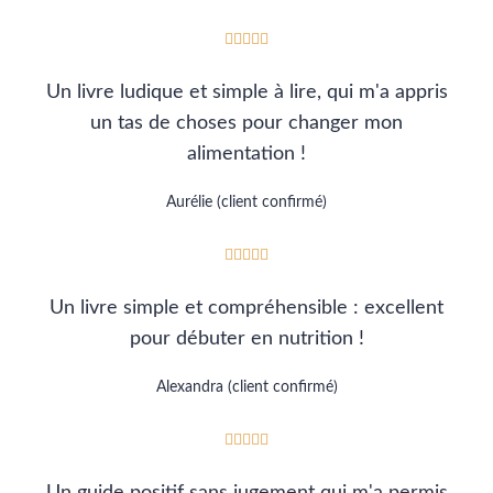





Un livre ludique et simple à lire, qui m'a appris
un tas de choses pour changer mon
alimentation !
Aurélie (client confirmé)





Un livre simple et compréhensible : excellent
pour débuter en nutrition !
Alexandra (client confirmé)





Un guide positif sans jugement qui m'a permis