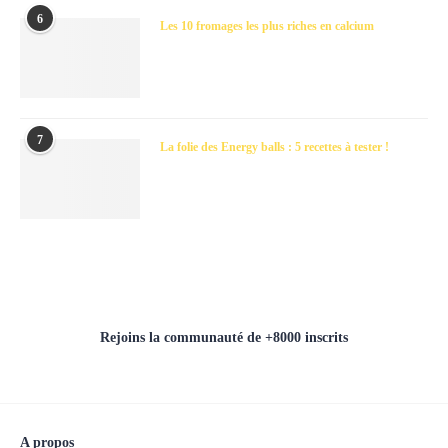
6
Les 10 fromages les plus riches en calcium
7
La folie des Energy balls : 5 recettes à tester !
Rejoins la communauté de +8000 inscrits
A propos