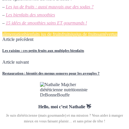
–
Les jus de fruits : aussi mauvais que des sodas ?
–
Les bienfaits des smoothies
–
15 idées de smoothies sains ET gourmands !
alimentation
bienfaits jus de fruits
fruits
jus
jus de fruits
santé
vertus
Article précédent
Les raisins : ces petits fruits aux multiples bienfaits
Article suivant
Restauration : bientôt des menus sonores pour les aveugles ?
Hello, moi c’est Nathalie 👋
Je suis diététicienne (mais gourmande) et ma mission ? Vous aider à manger
mieux en vous faisant plaisir… et sans prise de tête !