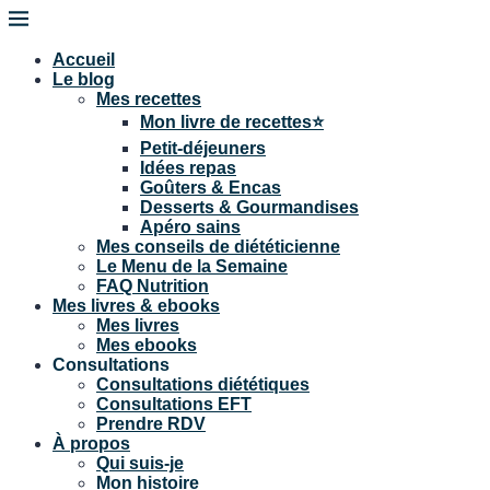
Accueil
Le blog
Mes recettes
Mon livre de recettes⭐
Petit-déjeuners
Idées repas
Goûters & Encas
Desserts & Gourmandises
Apéro sains
Mes conseils de diététicienne
Le Menu de la Semaine
FAQ Nutrition
Mes livres & ebooks
Mes livres
Mes ebooks
Consultations
Consultations diététiques
Consultations EFT
Prendre RDV
À propos
Qui suis-je
Mon histoire