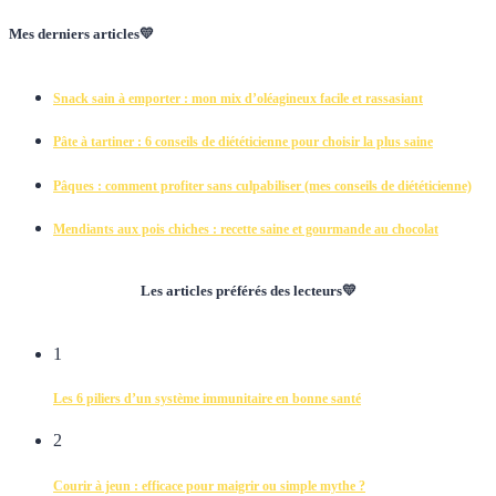
Mes derniers articles💛
Snack sain à emporter : mon mix d’oléagineux facile et rassasiant
Pâte à tartiner : 6 conseils de diététicienne pour choisir la plus saine
Pâques : comment profiter sans culpabiliser (mes conseils de diététicienne)
Mendiants aux pois chiches : recette saine et gourmande au chocolat
Les articles préférés des lecteurs💛
1
Les 6 piliers d’un système immunitaire en bonne santé
2
Courir à jeun : efficace pour maigrir ou simple mythe ?