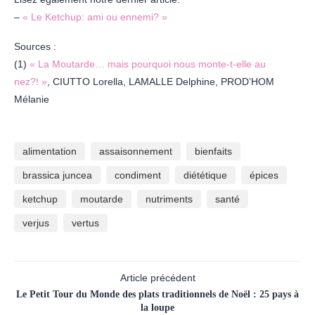
–
« Le Ketchup: ami ou ennemi? »
Sources :
(1)
« La Moutarde… mais pourquoi nous monte-t-elle au
nez?! »
, CIUTTO Lorella, LAMALLE Delphine, PROD’HOM
Mélanie
alimentation
assaisonnement
bienfaits
brassica juncea
condiment
diététique
épices
ketchup
moutarde
nutriments
santé
verjus
vertus
Article précédent
Le Petit Tour du Monde des plats traditionnels de Noël : 25 pays à
la loupe