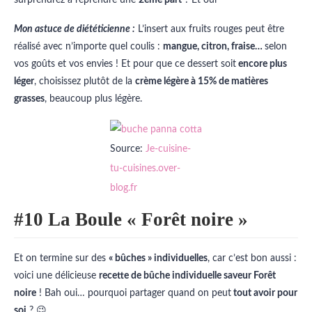
Mon astuce de diététicienne :
L’insert aux fruits rouges peut être
réalisé avec n’importe quel coulis :
mangue, citron, fraise…
selon
vos goûts et vos envies ! Et pour que ce dessert soit
encore plus
léger
, choisissez plutôt de la
crème légère à 15% de matières
grasses
, beaucoup plus légère.
Source:
Je-cuisine-
tu-cuisines.over-
blog.fr
#10 La Boule « Forêt noire »
Et on termine sur des
« bûches » individuelles
, car c’est bon aussi :
voici une délicieuse
recette de bûche individuelle saveur Forêt
noire
! Bah oui… pourquoi partager quand on peut
tout avoir pour
soi
? 😉