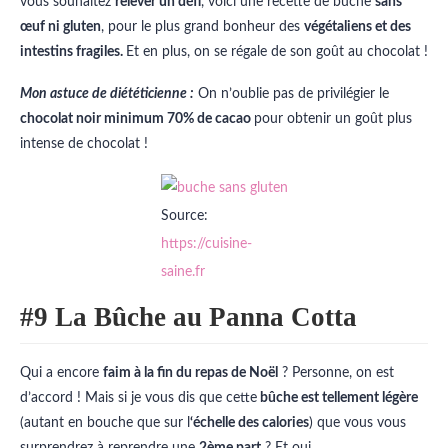
vous souhaitez
relever un défi
, voici une recette de bûche
sans
œuf ni gluten
, pour le plus grand bonheur des
végétaliens et des
intestins fragiles.
Et en plus, on se régale de son goût au chocolat !
Mon astuce de diététicienne :
On n’oublie pas de privilégier le
chocolat noir minimum 70% de cacao
pour obtenir un goût plus
intense de chocolat !
Source:
https://cuisine-
saine.fr
#9 La Bûche au Panna Cotta
Qui a encore
faim à la fin du repas de Noël
? Personne, on est
d’accord ! Mais si je vous dis que cette
bûche est tellement légère
(autant en bouche que sur l
‘échelle des calories
) que vous vous
surprendrez à reprendre une
2ème part
? Et oui