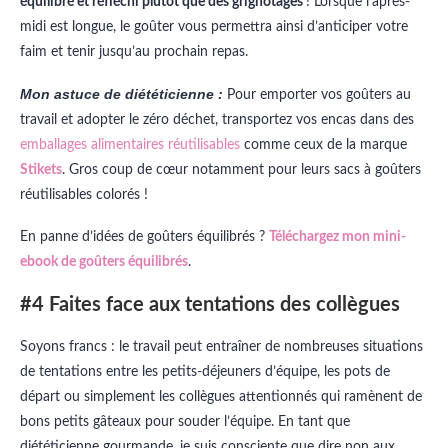
équilibré et réfléchi plutôt que des grignotages
! Lorsque l’après-
midi est longue, le goûter vous permettra ainsi d’anticiper votre
faim et tenir jusqu’au prochain repas.
Mon astuce de diététicienne :
Pour emporter vos goûters au
travail et adopter le zéro déchet, transportez vos encas dans des
emballages alimentaires réutilisables
comme ceux de la marque
Stikets
. Gros coup de cœur notamment pour leurs sacs à goûters
réutilisables colorés !
En panne d’idées de goûters équilibrés ?
Téléchargez mon mini-
ebook de goûters équilibrés
.
#4 Faites face aux tentations des collègues
Soyons francs : le travail peut entraîner de nombreuses situations
de tentations entre les petits-déjeuners d’équipe, les pots de
départ ou simplement les collègues attentionnés qui ramènent de
bons petits gâteaux pour souder l’équipe. En tant que
diététicienne gourmande, je suis consciente que dire non aux