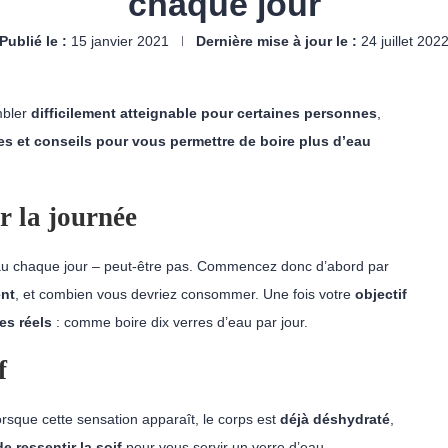
chaque jour
Publié le :
15 janvier 2021
Dernière mise à jour le :
24 juillet 202
bler
difficilement atteignable pour certaines personnes
,
es et conseils pour vous permettre de boire plus d’eau
r la journée
au chaque jour
–
peut-être pas
.
Commencez
donc d’abord
par
ent
,
et combien vous
devriez consommer.
Une fois votre
objectif
s réels
:
comme boire dix verres d’eau par jour.
f
orsque cette sensation apparaît, le corps est
déjà déshydraté
,
 ressentir la soif
pour vous servir un verre d’eau.