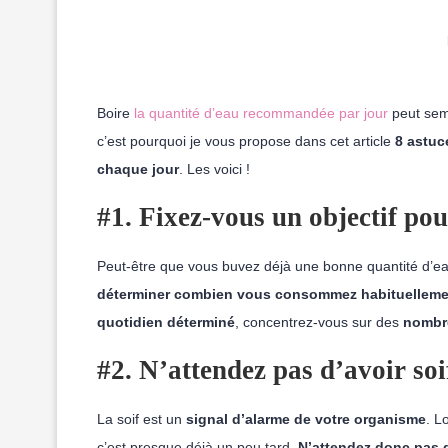
Boire
la quantité d’eau recommandée par jour
peut sem
c’est pourquoi je vous propose dans cet article
8 astuc
chaque jour
. Les voici !
#1.
Fixez-vous un objectif
pou
Peut-être que
vous buvez
déjà
une bonne quantité
d’e
déterminer
combien vous
consommez
habituellem
quotidien déterminé
, c
oncentrez-vous sur
des
nombre
#2. N’attendez pas d’avoir soi
La soif est un
signal d’alarme de votre organisme
. L
c’est presque déjà un peu tard.
N’attendez donc pas de