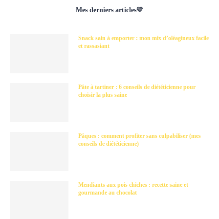
Mes derniers articles💛
Snack sain à emporter : mon mix d’oléagineux facile
et rassasiant
Pâte à tartiner : 6 conseils de diététicienne pour
choisir la plus saine
Pâques : comment profiter sans culpabiliser (mes
conseils de diététicienne)
Mendiants aux pois chiches : recette saine et
gourmande au chocolat