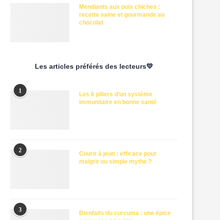
Mendiants aux pois chiches :
recette saine et gourmande au
chocolat
Les articles préférés des lecteurs💛
1
Les 6 piliers d’un système
immunitaire en bonne santé
2
Courir à jeun : efficace pour
maigrir ou simple mythe ?
3
Bienfaits du curcuma : une épice