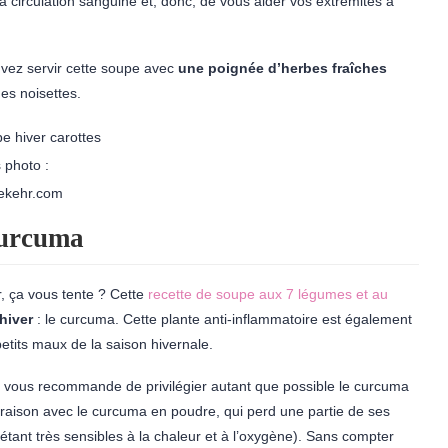
a circulation sanguine et, donc, de vous aider vos extrémités à
uvez servir cette soupe avec
une poignée d’herbes fraîches
ues noisettes.
 photo :
lekehr.com
curcuma
r, ça vous tente ? Cette
recette de soupe aux 7 légumes et au
hiver
: le curcuma. Cette plante anti-inflammatoire est également
petits maux de la saison hivernale.
je vous recommande de privilégier autant que possible le curcuma
araison avec le curcuma en poudre, qui perd une partie de ses
tant très sensibles à la chaleur et à l’oxygène). Sans compter