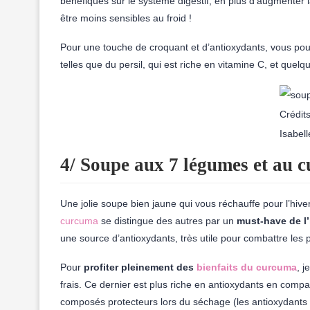
bénéfiques sur le système digestif, en plus d’augmenter l
être moins sensibles au froid !
Pour une touche de croquant et d’antioxydants, vous po
telles que du persil, qui est riche en vitamine C, et quelq
Crédits
Isabel
4/ Soupe aux 7 légumes et au 
Une jolie soupe bien jaune qui vous réchauffe pour l’hive
curcuma
se distingue des autres par un
must-have de l’
une source d’antioxydants, très utile pour combattre les 
Pour
profiter pleinement des
bienfaits du curcuma
, 
frais. Ce dernier est plus riche en antioxydants en comp
composés protecteurs lors du séchage (les antioxydants é