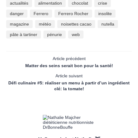
actualités
alimentation
chocolat
crise
danger
Ferrero
Ferrero Rocher
insolite
magazine
météo
noisettes cacao
nutella
pâte à tartiner
pénurie
web
Article précédent
Matter des seins serait bon pour la santé!
Article suivant
Défi culinaire #5: réaliser un menu à partir d’un ingrédient
clé: la tomate!