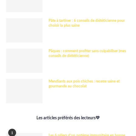
Pâte à tartiner : 6 conseils de diététicienne pour
choisir la plus saine
Pâques : comment profiter sans culpabiliser (mes
conseils de diététicienne)
Mendiants aux pois chiches : recette saine et
gourmande au chocolat
Les articles préférés des lecteurs💛
1
Les 6 piliers d’un système immunitaire en bonne