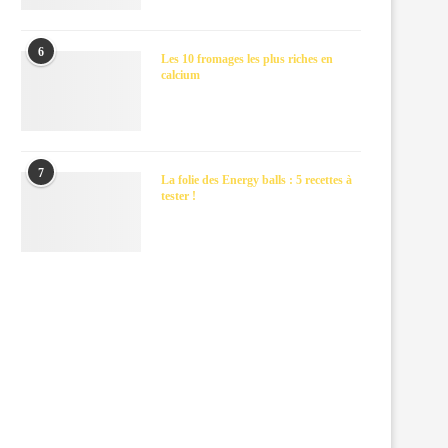
6
Les 10 fromages les plus riches en
calcium
7
La folie des Energy balls : 5 recettes à
tester !