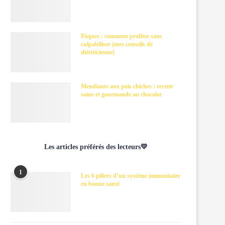
Pâques : comment profiter sans
culpabiliser (mes conseils de
diététicienne)
Mendiants aux pois chiches : recette
saine et gourmande au chocolat
Les articles préférés des lecteurs💛
1
Les 6 piliers d’un système immunitaire
en bonne santé