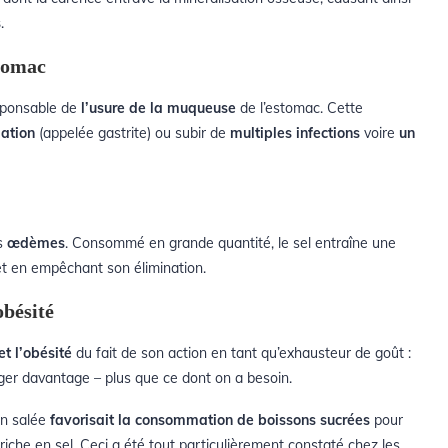
s
.
stomac
sponsable de
l’usure de la muqueuse
de l’estomac. Cette
ation
(appelée gastrite) ou subir de
multiples infections
voire
un
es
œdèmes
. Consommé en grande quantité, le
sel
entraîne une
t en
empêchant son élimination
.
obésité
et l’obésité
du fait de son action en tant qu’exhausteur de goût :
ger davantage – plus que ce dont on a besoin.
on salée
favorisait la consommation de boissons sucrées
pour
che en sel. Ceci a été tout particulièrement constaté chez les