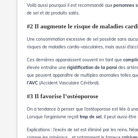
Voilà aussi pourquoi il est recommandé aux
personnes s
de sel et de produits salés.
#2 Il augmente le risque de maladies card
Une consommation excessive de sel possède sans auc
risques de maladies cardio-vasculaires
, mais aussi d’
acc
Ces dernières apparaissent souvent en tant que
compli
élevée entraîne une
rigidification de la paroi
des artèr
que peuvent apparaître de multiples anomalies telles q
l’AVC
(Accident Vasculaire Cérébral).
#3 Il favorise l’ostéoporose
On a tendance à penser que l’ostéoporose est liée à une 
Lorsque l’organisme reçoit
trop de sel
, il peut aussi être
Explications : l’excès de sel est éliminé
par les reins. Néa
comme les minéraux… et notamment le fameux
calcium