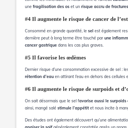
une
fragilisation des os
et un
risque accru de fracture
#4 Il augmente le risque de cancer de l’e
Consommé en grande quantité, le
sel
est également re
dernière peut à long terme
être touché par
une inflamm
cancer gastrique
dans les cas plus graves
.
#5 Il favorise les œdèmes
Dernier risque d’une consommation excessive de sel : l
rétention d’eau
en
attirant l’eau en dehors des cellules
e
#6 Il augmente le risque de surpoids et d’
On sait désormais que le sel f
avorise aussi le surpoids 
ainsi, mangé salé
stimule l’appétit
et nous incite à man
Des études ont également découvert qu’une alimentati
apaiser la soif
généralement constatée après un repas ri