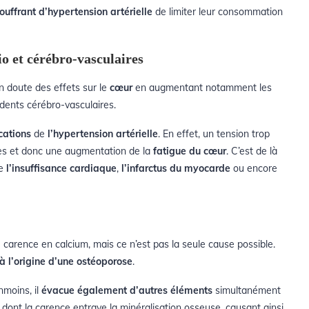
ouffrant d’hypertension artérielle
de limiter leur consommation
io et cérébro-vasculaires
un doute des
effets sur le
cœur
en augmentant notamment les
idents cérébro-vasculaires
.
cations
de
l’hypertension artérielle
.
En effet, un tension trop
es et donc une augmentation de la
fatigue du cœur
. C’est de là
ue
l’insuffisance cardiaque
,
l’infarctus du myocarde
ou encore
carence en calcium, mais ce n’est pas la seule cause possible.
à l’origine d’une ostéoporose
.
nmoins, il
évacue également d’autres éléments
simultanément
dont la carence
entrave la minéralisation osseuse, causant ainsi