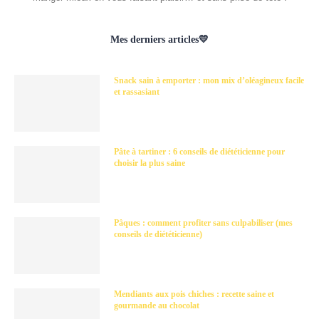
Mes derniers articles💛
Snack sain à emporter : mon mix d’oléagineux facile
et rassasiant
Pâte à tartiner : 6 conseils de diététicienne pour
choisir la plus saine
Pâques : comment profiter sans culpabiliser (mes
conseils de diététicienne)
Mendiants aux pois chiches : recette saine et
gourmande au chocolat