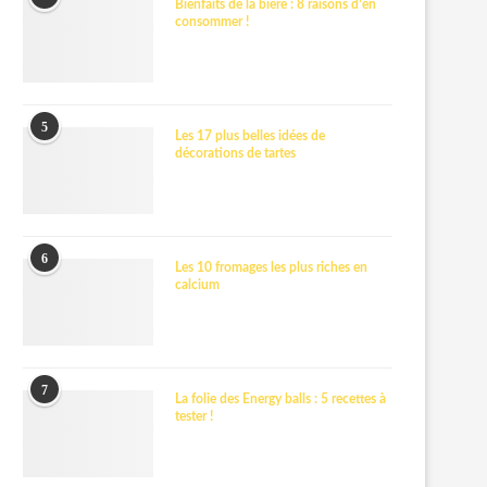
Bienfaits de la bière : 8 raisons d’en
consommer !
5
Les 17 plus belles idées de
décorations de tartes
6
Les 10 fromages les plus riches en
calcium
7
La folie des Energy balls : 5 recettes à
tester !