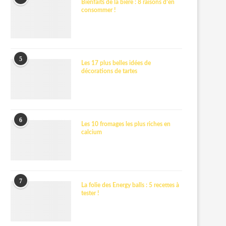
Bienfaits de la bière : 8 raisons d’en
consommer !
5
Les 17 plus belles idées de
décorations de tartes
6
Les 10 fromages les plus riches en
calcium
7
La folie des Energy balls : 5 recettes à
tester !